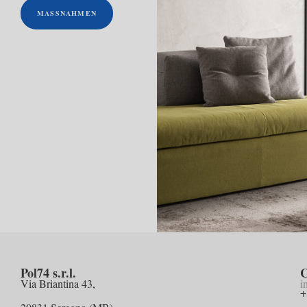
MASSNAHMEN
Pol74 s.r.l.
C
Via Briantina 43,
i
+