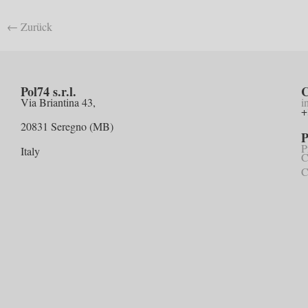
←
Zurück
Pol74 s.r.l.
C
Via Briantina 43,
i
+
20831 Seregno (MB)
P
P
Italy
C
C