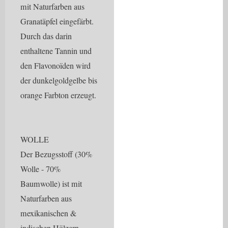
mit Naturfarben aus
Granatäpfel eingefärbt.
Durch das darin
enthaltene Tannin und
den Flavonoïden wird
der dunkelgoldgelbe bis
orange Farbton erzeugt.
WOLLE
Der Bezugsstoff (30%
Wolle - 70%
Baumwolle) ist mit
Naturfarben aus
mexikanischen &
indischen Hölzern