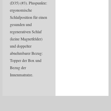
(D35) (#3). Pluspunkte:
ergonomische
Schlafposition für einen
gesunden und
regenerativen Schlaf
(keine Magnetfelder)
und doppelter
abnehmbarer Bezug:
Topper der Box und
Bezug der
Innenmatratze.