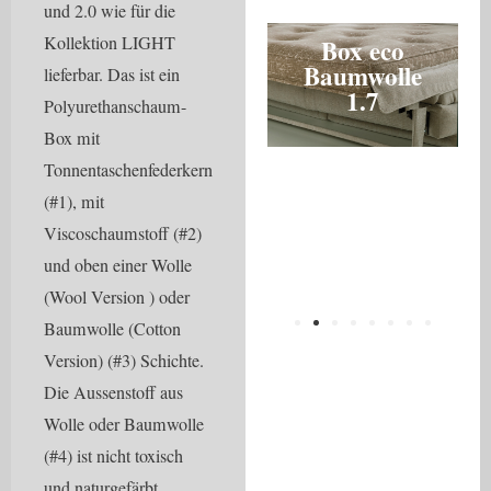
und 2.0 wie für die
Kollektion LIGHT
Box eco
Box
Box eco
Baumwolle
Baum
lieferbar. Das ist ein
Baumwolle
tzung
1.7
2
Polyurethanschaum-
Box mit
Tonnentaschenfederkern
(#1), mit
Viscoschaumstoff (#2)
und oben einer Wolle
(Wool Version ) oder
Baumwolle (Cotton
Version) (#3) Schichte.
Die Aussenstoff aus
Wolle oder Baumwolle
(#4) ist nicht toxisch
und naturgefärbt,