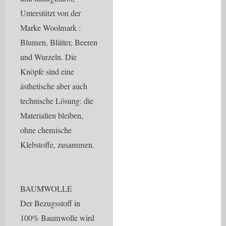
Unterstützt von der
Marke Woolmark :
Blumen, Blätter, Beeren
und Wurzeln. Die
Knöpfe sind eine
ästhetische aber auch
technische Lösung: die
Materialien bleiben,
ohne chemische
Klebstoffe, zusammen.
BAUMWOLLE
Der Bezugsstoff in
100% Baumwolle wird