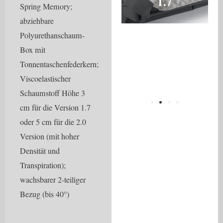
1.7
2
Spring Memory;
abziehbare
Polyurethanschaum-
Box mit
Tonnentaschenfederkern;
Viscoelastischer
Schaumstoff Höhe 3
cm für die Version 1.7
oder 5 cm für die 2.0
Version (mit hoher
Densität und
Transpiration);
wachsbarer 2-teiliger
Bezug (bis 40°)