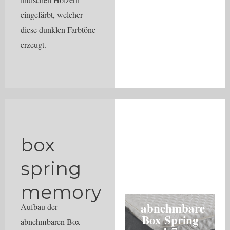
eingefärbt, welcher
diese dunklen Farbtöne
erzeugt.
box
spring
memory
abnehmbare
abne
Aufbau der
Box Spring
Box S
abnehmbaren Box