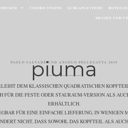
RODUKTE
UNSERE STOFFE
SCHLAFSYSTEME
HOTELLE
MESSEN UND V
piuma
PAOLO SALVADÈ UND ANGELO PELLEGATTA 2019
RLEIHT DEM KLASSISCHEN QUADRATISCHEN KOPFTEIL
 FÜR DIE FESTE ODER STAURAUM-VERSION ALS AUC
ERHÄLTLICH.
GBAR FÜR EINE EINFACHE LIEFERUNG, IN WENIGEN 
INDERT NICHT, DASS SOWOHL DAS KOPFTEIL ALS AUC