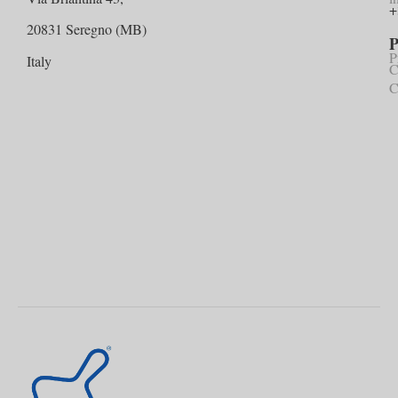
+
20831 Seregno (MB)
P
P
Italy
C
C