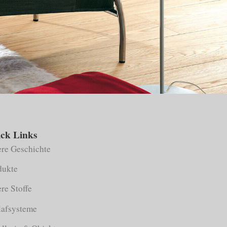
ck Links
ere Geschichte
dukte
re Stoffe
lafsysteme