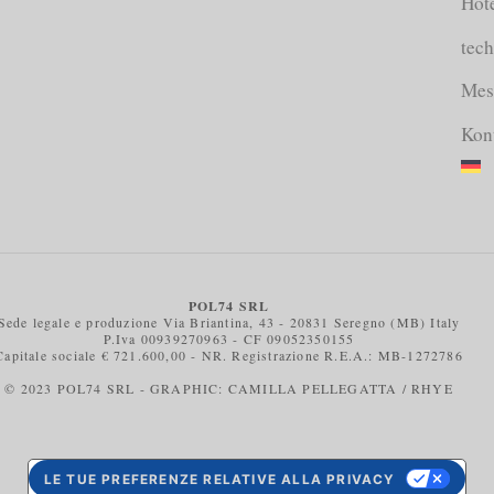
Hote
tech
Mes
Kon
POL74 SRL
Sede legale e produzione Via Briantina, 43 - 20831 Seregno (MB) Italy
P.Iva 00939270963 - CF 09052350155
Capitale sociale € 721.600,00 - NR. Registrazione R.E.A.: MB-1272786
© 2023 POL74 SRL - GRAPHIC: CAMILLA PELLEGATTA / RHYE
LE TUE PREFERENZE RELATIVE ALLA PRIVACY