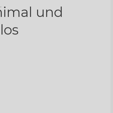
imal und
tlos