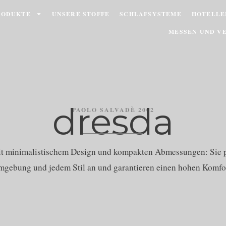
RODUKTE
UNSERE STOFFE
SCHLAFSYSTEME
HOTELLE
MESSEN UND V
dresda
PAOLO SALVADÈ 2002
it minimalistischem Design und kompakten Abmessungen: Sie p
mgebung und jedem Stil an und garantieren einen hohen Komfor