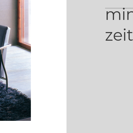
min
zei