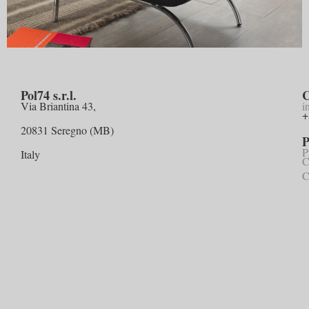
Pol74 s.r.l.
C
Via Briantina 43,
i
+
20831 Seregno (MB)
P
P
Italy
C
C