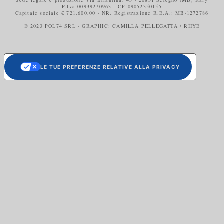
Sede legale e produzione Via Briantina, 43 - 20831 Seregno (MB) Italy
P.Iva 00939270963 - CF 09052350155
Capitale sociale € 721.600,00 - NR. Registrazione R.E.A.: MB-1272786
© 2023 POL74 SRL - GRAPHIC: CAMILLA PELLEGATTA / RHYE
LE TUE PREFERENZE RELATIVE ALLA PRIVACY