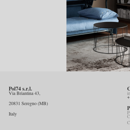
Pol74 s.r.l.
C
Via Briantina 43,
i
+
20831 Seregno (MB)
P
P
Italy
C
C